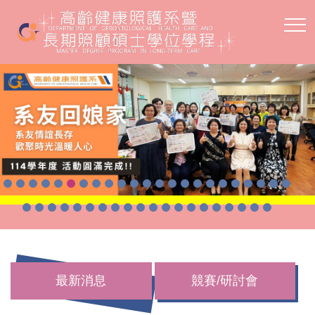
跳
到
主
要
內
容
區
最新消息
競賽/研討會