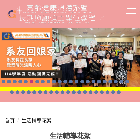
跳
到
主
要
內
容
區
首頁
生活輔導花絮
生活輔導花絮