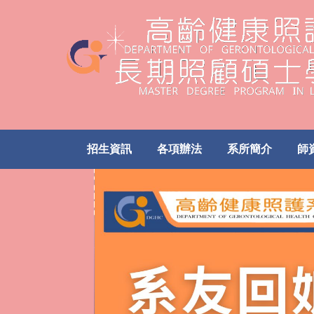
跳
到
主
要
內
容
區
招生資訊
各項辦法
系所簡介
師