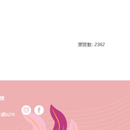
瀏覽數:
2362
6號
51或6270