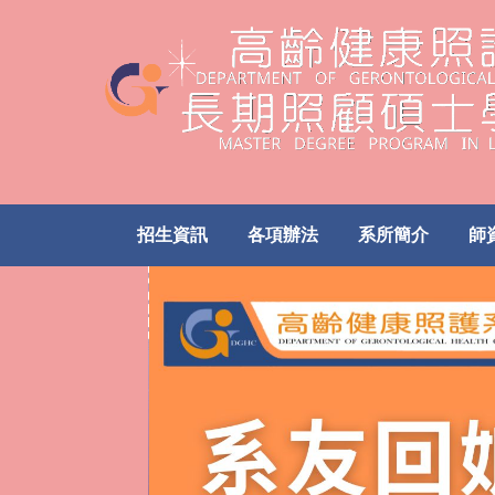
跳
到
主
要
內
容
區
招生資訊
各項辦法
系所簡介
師