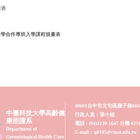
通過
產學合作專班入學課程規畫表
40601台中市北屯區廍子路66
中臺科技大學高齡健
行政人員：張小姐
康照護系
電話 : (04)2239-1647 分機 62
Department of
E-mail：q0105@ctust.edu.tw
Gerontological Health Care