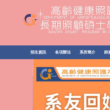
跳
到
主
要
內
容
區
招生資訊
各項辦法
系所簡介
師